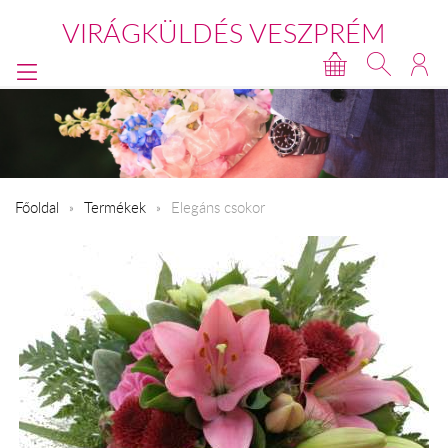
VIRÁGKÜLDÉS VESZPRÉM
Főoldal
Termékek
Elegáns csokor