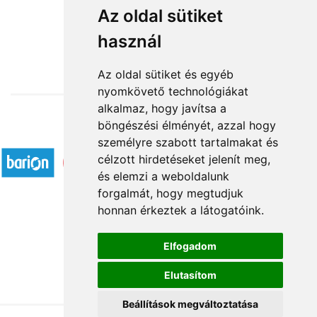
Nagylány
Az oldal sütiket
használ
19 680 Ft-tól
Az oldal sütiket és egyéb
nyomkövető technológiákat
alkalmaz, hogy javítsa a
böngészési élményét, azzal hogy
Elfogadott fizetési módok
személyre szabott tartalmakat és
célzott hirdetéseket jelenít meg,
és elemzi a weboldalunk
forgalmát, hogy megtudjuk
honnan érkeztek a látogatóink.
Á.SZ.F.
Elfogadom
Impresszum
Elutasítom
Adatkezelési tájékoztató
Beállítások megváltoztatása