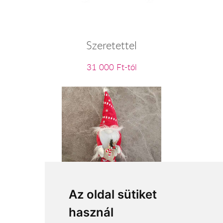
Szeretettel
31 000 Ft-tól
Mikulás manó
Az oldal sütiket
használ
18 600 Ft-tól