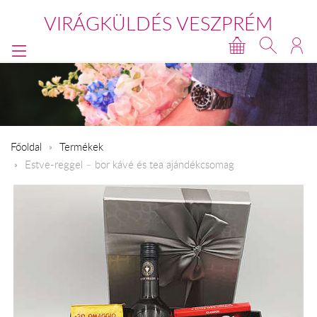
VIRÁGKÜLDÉS VESZPRÉM
Főoldal
Termékek
Estve-reggel – bor kávé és tea ajándékcsomag