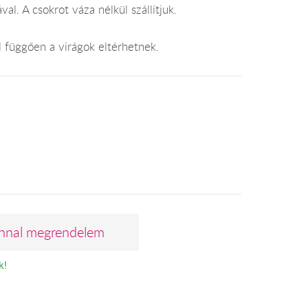
val. A csokrot váza nélkül szállítjuk.
l függően a virágok eltérhetnek.
nnal megrendelem
k!