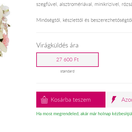
szegfűvel, alsztromériával, minikrizivel, rózsá
Minőségtől, készlettől és beszerezhetőségtő
Virágküldés ára
27 600 Ft
standard
Kosárba teszem
Azo
Ha most megrendeled, akár már holnap kézbesítjü