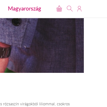
Magyarország
 rózsaszín virágokból liliommal, csokros