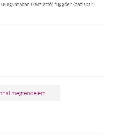
 üvegvázában (készlettől függően)(oázisban),
nnal megrendelem