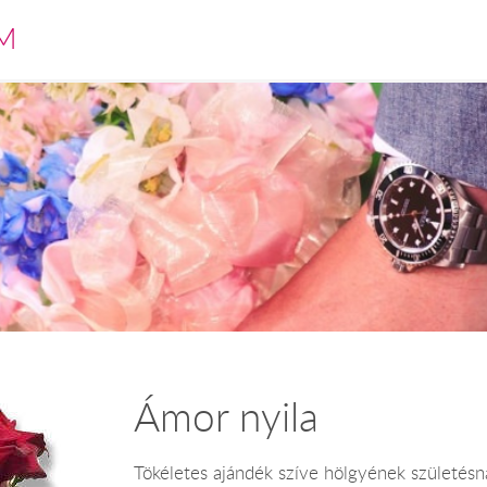
M
Ámor nyila
Tökéletes ajándék szíve hölgyének születésna