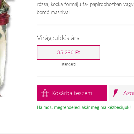
rózsa, kocka formájú fa- papírdobozban vagy
bordó masnival.
Virágküldés ára
35 296 Ft
standard
Kosárba teszem
Azo
Ha most megrendeled, akár még ma kézbesítjük!