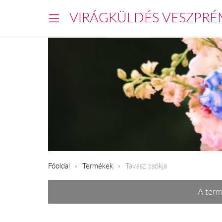
VIRÁGKÜLDÉS VESZPRÉ
Főoldal
Termékek
Tavasz csókja
A term