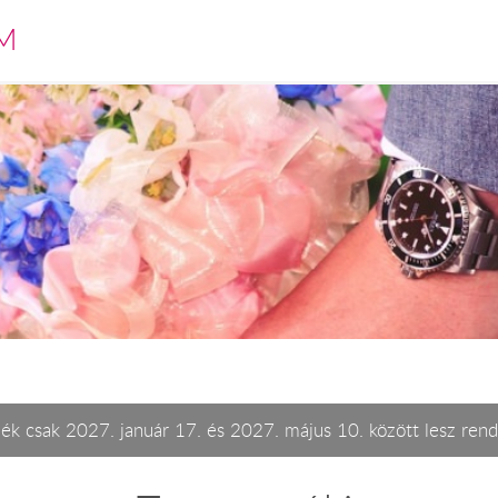
M
ék csak 2027. január 17. és 2027. május 10. között lesz rend