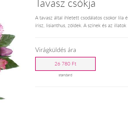
Tavasz csókja
A tavasz által ihletett csodálatos csokor lila é
írisz, lisianthus, zöldek. A színek és az illatok
Virágküldés ára
26 780 Ft
standard