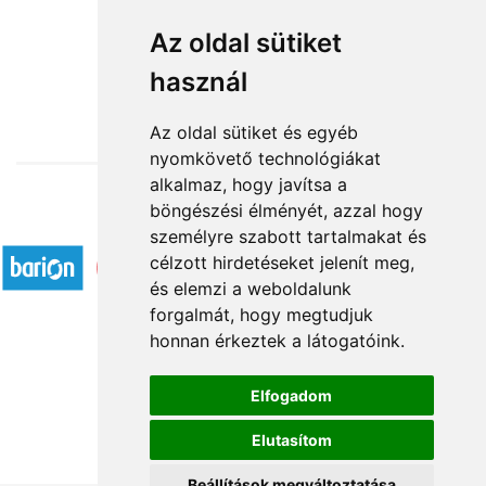
Mini Diabetikus ajándék csomag
Az oldal sütiket
használ
11 200 Ft-tól
Az oldal sütiket és egyéb
nyomkövető technológiákat
alkalmaz, hogy javítsa a
böngészési élményét, azzal hogy
Elfogadott fizetési módok
személyre szabott tartalmakat és
célzott hirdetéseket jelenít meg,
és elemzi a weboldalunk
forgalmát, hogy megtudjuk
honnan érkeztek a látogatóink.
Á.SZ.F.
Elfogadom
Impresszum
Elutasítom
Adatkezelési tájékoztató
Beállítások megváltoztatása