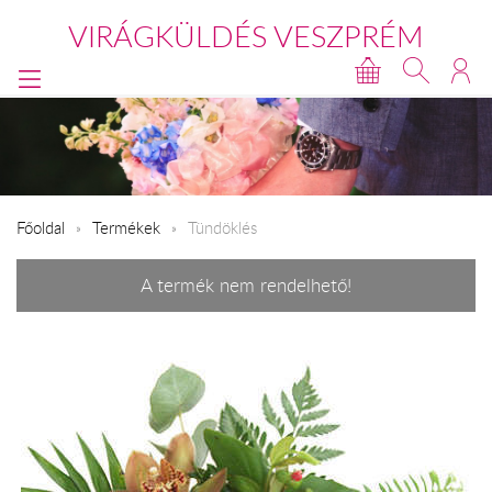
VIRÁGKÜLDÉS VESZPRÉM
Főoldal
Termékek
Tündöklés
A termék nem rendelhető!