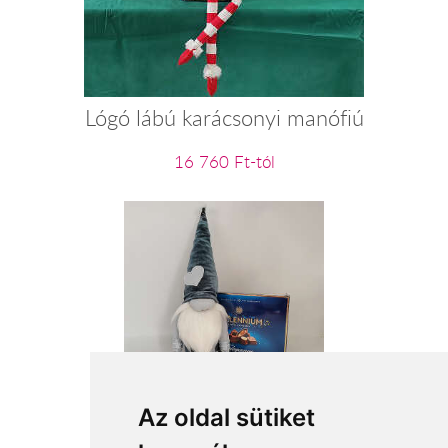
Lógó lábú karácsonyi manófiú
16 760 Ft-tól
Zöld-szürke manófiú
Az oldal sütiket