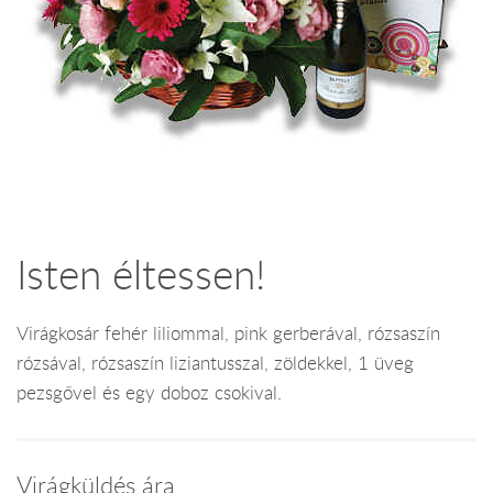
Isten éltessen!
Virágkosár fehér liliommal, pink gerberával, rózsaszín
rózsával, rózsaszín liziantusszal, zöldekkel, 1 üveg
pezsgővel és egy doboz csokival.
Virágküldés ára