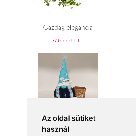
Gazdag elegancia
60 000 Ft-tól
Karácsonyi manólány kék ruhában
Az oldal sütiket
használ
16 360 Ft-tól