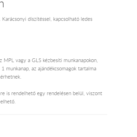
n
 Karácsonyi díszítéssel, kapcsolható ledes
az MPL vagy a GLS kézbesíti munkanapokon,
je 1 munkanap, az ajándékcsomagok tartalma
térhetnek.
e is rendelhető egy rendelésen belül, viszont
elhető.