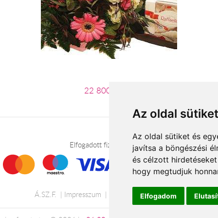
22 800 Ft-tól
Az oldal sütike
Az oldal sütiket és e
Elfogadott fizetési módok
javítsa a böngészési é
és célzott hirdetéseket
hogy megtudjuk honnan
Á.SZ.F.
Impresszum
Adatkezelési tájékoztató
Elfogadom
Elutas