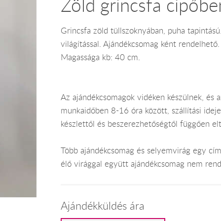
Zöld grincsfa cipőbe
Grincsfa zöld tüllszoknyában, puha tapintású.
világítással. Ajándékcsomag ként rendelhető.
Magassága kb: 40 cm.
Az ajándékcsomagok vidéken készülnek, és 
munkaidőben 8-16 óra között, szállítási ide
készlettől és beszerezhetőségtől függően el
Több ajándékcsomag és selyemvirág egy címr
élő virággal együtt ajándékcsomag nem rend
Ajándékküldés ára