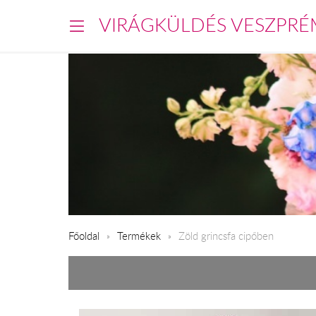
VIRÁGKÜLDÉS VESZPRÉ
Főoldal
Termékek
Zöld grincsfa cipőben