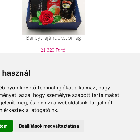
Baileys ajándékcsomag
21 320 Ft-tól
t használ
gyéb nyomkövető technológiákat alkalmaz, hogy
lményét, azzal hogy személyre szabott tartalmakat
 jelenít meg, és elemzi a weboldalunk forgalmát,
 érkeztek a látogatóink.
ítom
Beállítások megváltoztatása