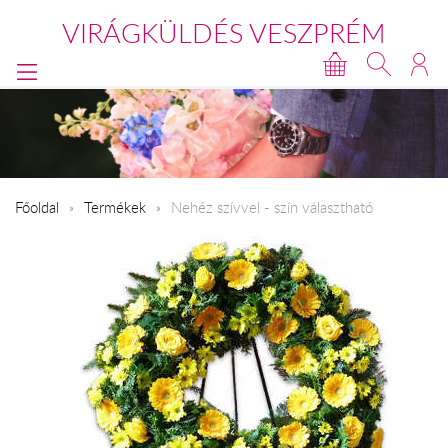
VIRÁGKÜLDÉS VESZPRÉM
Főoldal
Termékek
Nehéz szívvel - szín választható