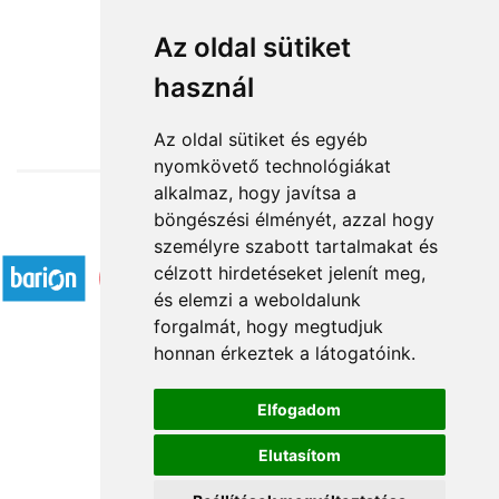
25 szál narancs rózsa
Az oldal sütiket
használ
52 800 Ft-tól
Az oldal sütiket és egyéb
nyomkövető technológiákat
alkalmaz, hogy javítsa a
böngészési élményét, azzal hogy
Elfogadott fizetési módok
személyre szabott tartalmakat és
célzott hirdetéseket jelenít meg,
és elemzi a weboldalunk
forgalmát, hogy megtudjuk
honnan érkeztek a látogatóink.
Á.SZ.F.
Elfogadom
Impresszum
Elutasítom
Adatkezelési tájékoztató