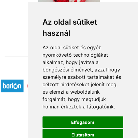
Édes álom
Az oldal sütiket
használ
11 880 Ft-tól
Az oldal sütiket és egyéb
nyomkövető technológiákat
alkalmaz, hogy javítsa a
böngészési élményét, azzal hogy
Elfogadott fizetési módok
személyre szabott tartalmakat és
célzott hirdetéseket jelenít meg,
és elemzi a weboldalunk
forgalmát, hogy megtudjuk
honnan érkeztek a látogatóink.
Á.SZ.F.
Elfogadom
Impresszum
Elutasítom
Adatkezelési tájékoztató