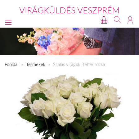
VIRÁGKÜLDÉS VESZPRÉM
Főoldal
Termékek
Szálas virágok: fehér rózsa