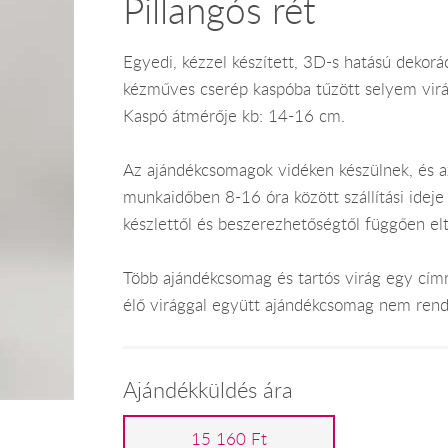
Pillangós rét
Egyedi, kézzel készített, 3D-s hatású dekoráci
kézműves cserép kaspóba tűzött selyem virá
Kaspó átmérője kb: 14-16 cm.
Az ajándékcsomagok vidéken készülnek, és 
munkaidőben 8-16 óra között szállítási ide
készlettől és beszerezhetőségtől függően el
Több ajándékcsomag és tartós virág egy címr
élő virággal együtt ajándékcsomag nem rend
Ajándékküldés ára
15 160 Ft