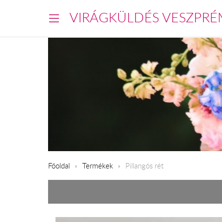
VIRÁGKÜLDÉS VESZPRÉ
Főoldal
Termékek
Pillangós rét