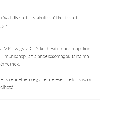
óval díszített és akrilfestékkel festett
gok.
az MPL vagy a GLS kézbesíti munkanapokon,
je 1 munkanap, az ajándékcsomagok tartalma
térhetnek.
e is rendelhető egy rendelésen belül, viszont
elhető.