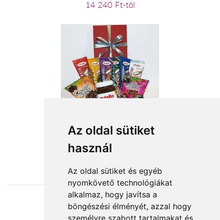
14 240 Ft-tól
Nasi csomag
Az oldal sütiket
használ
15 400 Ft-tól
Az oldal sütiket és egyéb
nyomkövető technológiákat
alkalmaz, hogy javítsa a
böngészési élményét, azzal hogy
Elfogadott fizetési módok
személyre szabott tartalmakat és