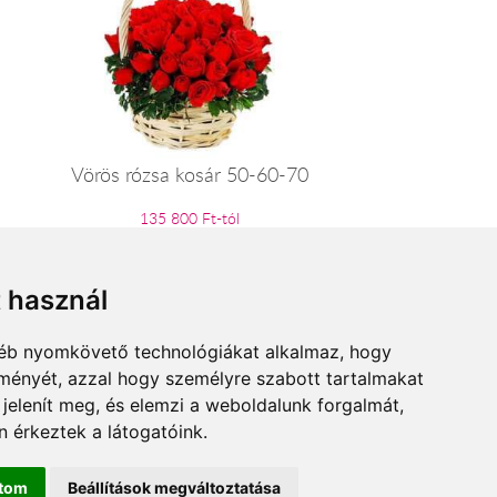
Vörös rózsa kosár 50-60-70
135 800 Ft-tól
t használ
gyéb nyomkövető technológiákat alkalmaz, hogy
lményét, azzal hogy személyre szabott tartalmakat
 jelenít meg, és elemzi a weboldalunk forgalmát,
 érkeztek a látogatóink.
ítom
Beállítások megváltoztatása