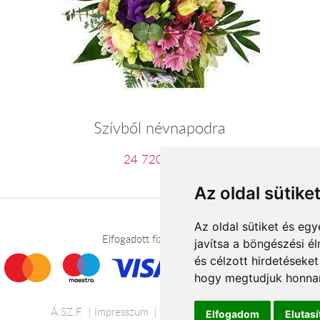
Szívből névnapodra
24 720 Ft-tól
Az oldal sütike
Az oldal sütiket és e
Elfogadott fizetési módok
javítsa a böngészési é
és célzott hirdetéseket
hogy megtudjuk honnan
Á.SZ.F.
Impresszum
Adatkezelési tájékoztató
Elfogadom
Elutas