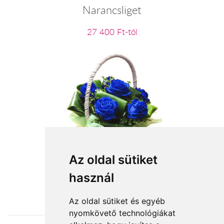
Narancsliget
27 400 Ft-tól
Kékség és szépség
Az oldal sütiket
használ
28 000 Ft-tól
Az oldal sütiket és egyéb
nyomkövető technológiákat