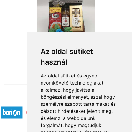
A férfi hangulatai
Az oldal sütiket
használ
19 480 Ft-tól
Az oldal sütiket és egyéb
nyomkövető technológiákat
alkalmaz, hogy javítsa a
böngészési élményét, azzal hogy
Elfogadott fizetési módok
személyre szabott tartalmakat és
célzott hirdetéseket jelenít meg,
és elemzi a weboldalunk
forgalmát, hogy megtudjuk