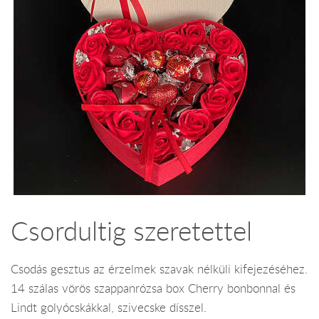
Csordultig szeretettel
Csodás gesztus az érzelmek szavak nélküli kifejezéséhez.
14 szálas vörös szappanrózsa box Cherry bonbonnal és
Lindt golyócskákkal, szivecske dísszel.