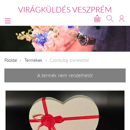
VIRÁGKÜLDÉS VESZPRÉM
Főoldal
Termékek
Csordultig szeretettel
A termék nem rendelhető!