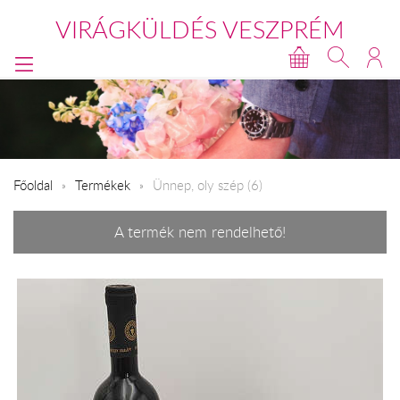
VIRÁGKÜLDÉS VESZPRÉM
Főoldal
Termékek
Ünnep, oly szép (6)
A termék nem rendelhető!