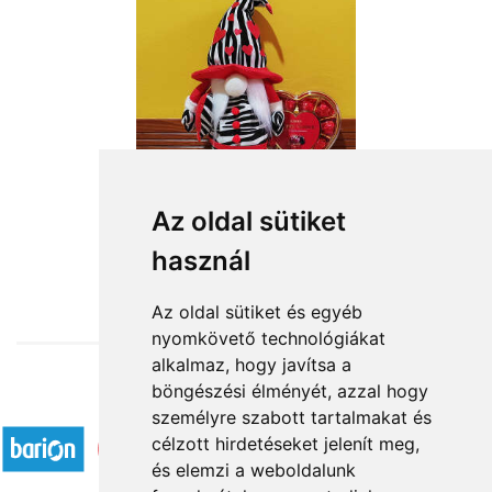
Manólány zebramintás ruhában
Az oldal sütiket
használ
16 360 Ft-tól
Az oldal sütiket és egyéb
nyomkövető technológiákat
alkalmaz, hogy javítsa a
böngészési élményét, azzal hogy
Elfogadott fizetési módok
személyre szabott tartalmakat és
célzott hirdetéseket jelenít meg,
és elemzi a weboldalunk