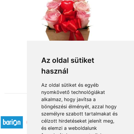
Szívem csücske
Az oldal sütiket
használ
26 800 Ft-tól
Az oldal sütiket és egyéb
nyomkövető technológiákat
alkalmaz, hogy javítsa a
böngészési élményét, azzal hogy
Elfogadott fizetési módok
személyre szabott tartalmakat és
célzott hirdetéseket jelenít meg,
és elemzi a weboldalunk