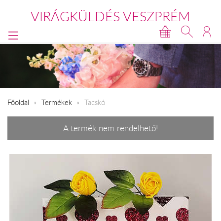
VIRÁGKÜLDÉS VESZPRÉM
Főoldal
Termékek
Tacskó
A termék nem rendelhető!