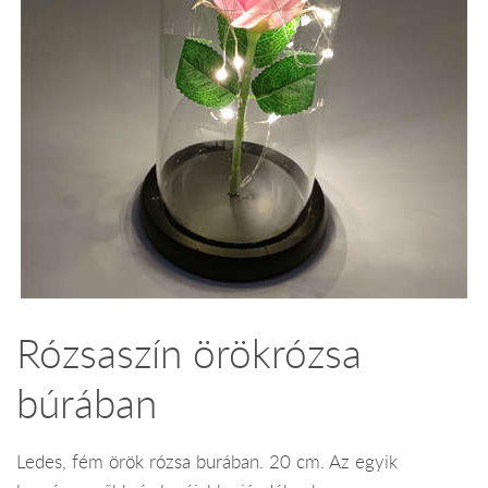
Rózsaszín örökrózsa
búrában
Ledes, fém örök rózsa burában. 20 cm. Az egyik