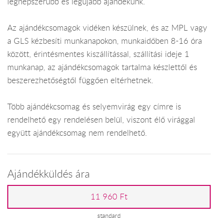
legnépszerűbb és legújabb ajándékunk.
Az ajándékcsomagok vidéken készülnek, és az MPL vagy
a GLS kézbesíti munkanapokon, munkaidőben 8-16 óra
között, érintésmentes kiszállítással, szállítási ideje 1
munkanap, az ajándékcsomagok tartalma készlettől és
beszerezhetőségtől függően eltérhetnek.
Több ajándékcsomag és selyemvirág egy címre is
rendelhető egy rendelésen belül, viszont élő virággal
együtt ajándékcsomag nem rendelhető.
Ajándékküldés ára
11 960 Ft
standard