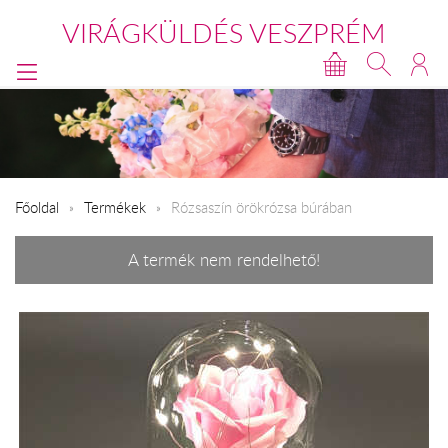
VIRÁGKÜLDÉS VESZPRÉM
Főoldal
Termékek
Rózsaszín örökrózsa búrában
A termék nem rendelhető!