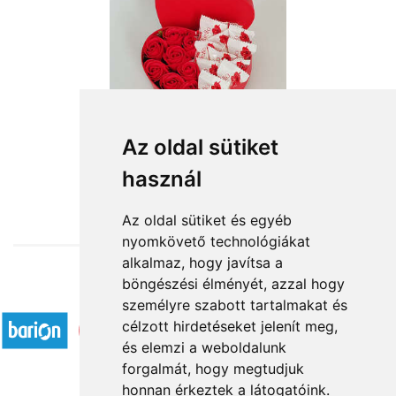
Édes álom
Az oldal sütiket
használ
11 880 Ft-tól
Az oldal sütiket és egyéb
nyomkövető technológiákat
alkalmaz, hogy javítsa a
böngészési élményét, azzal hogy
Elfogadott fizetési módok
személyre szabott tartalmakat és
célzott hirdetéseket jelenít meg,
és elemzi a weboldalunk
forgalmát, hogy megtudjuk
honnan érkeztek a látogatóink.