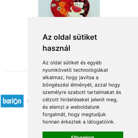
A szerelem íze
Az oldal sütiket
használ
13 520 Ft-tól
Az oldal sütiket és egyéb
nyomkövető technológiákat
alkalmaz, hogy javítsa a
böngészési élményét, azzal hogy
Elfogadott fizetési módok
személyre szabott tartalmakat és
célzott hirdetéseket jelenít meg,
és elemzi a weboldalunk
forgalmát, hogy megtudjuk
honnan érkeztek a látogatóink.
Á.SZ.F.
Elfogadom