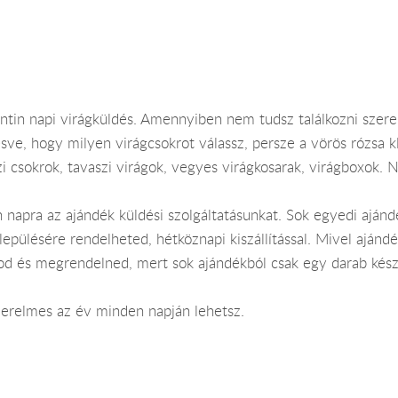
entin napi virágküldés. Amennyiben nem tudsz találkozni sze
ve, hogy milyen virágcsokrot válassz, persze a vörös rózsa kl
i csokrok, tavaszi virágok, vegyes virágkosarak, virágboxok.
n napra az ajándék küldési szolgáltatásunkat. Sok egyedi ajánd
epülésére rendelheted, hétköznapi kiszállítással. Mivel ajánd
od és megrendelned, mert sok ajándékból csak egy darab kész
szerelmes az év minden napján lehetsz.