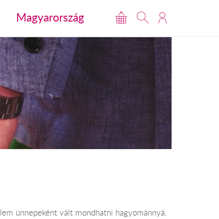
Magyarország
erelem ünnepeként vált mondhatni hagyománnyá,