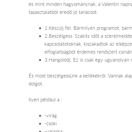
és mint minden hagyománynak, a Valentin napnak
tapasztalatból eredő jó tanácsot.
1.Készülj fel. Bármilyen programot, bárm
2.Beszélgess. Szakíts időt a szerelmedde
kapcsolatotoknak, kiszakadtok az elképze
elfoglaltságból érdemes rendszert csinál
3.Hangolódj. Ez is csak egy ugyanolyan n
És most beszélgessünk a kellékekről. Vannak al
dolgot.
Ilyen például a :
-virág
-csoki
-vacsora