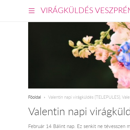
VIRÁGKÜLDÉS VESZPRÉ
Főoldal
Valentin napi virágküldés {TELEPULES}, Vale
Valentin napi virágkül
Február 14 Bálint nap. Ez senkit ne tévesszen 