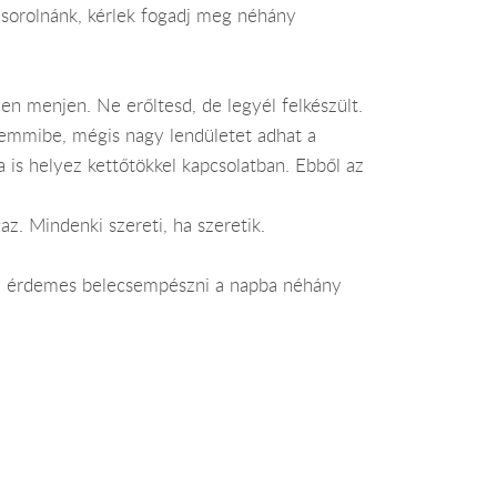
lsorolnánk, kérlek fogadj meg néhány
en menjen. Ne erőltesd, de legyél felkészült.
 semmibe, mégis nagy lendületet adhat a
 is helyez kettőtökkel kapcsolatban. Ebből az
z. Mindenki szereti, ha szeretik.
ből érdemes belecsempészni a napba néhány