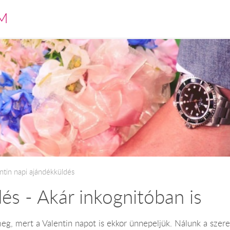
M
ntin napi ajándékküldés
dés - Akár inkognitóban is
meg, mert a Valentin napot is ekkor ünnepeljük. Nálunk a sz