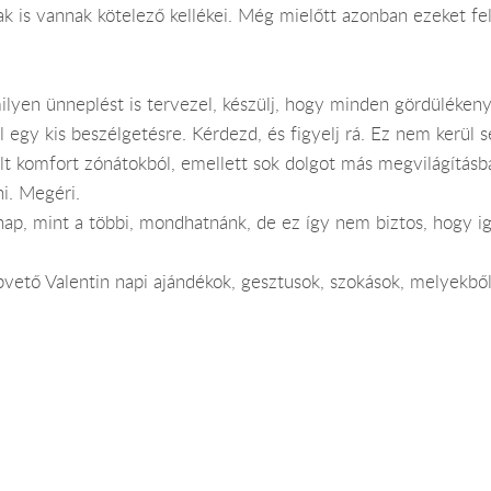
 is vannak kötelező kellékei. Még mielőtt azonban ezeket fe
ilyen ünneplést is tervezel, készülj, hogy minden gördülékeny
l egy kis beszélgetésre. Kérdezd, és figyelj rá. Ez nem kerül
lt komfort zónátokból, emellett sok dolgot más megvilágításba
ni. Megéri.
ap, mint a többi, mondhatnánk, de ez így nem biztos, hogy iga
apvető Valentin napi ajándékok, gesztusok, szokások, melyek