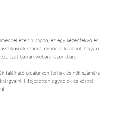
relmeddel ezen a napon, ez egy kézenfekvő és
asszikusnak számít, de indulj ki abból, hogy ő
 Nézz szét bátran webáruházunkban.
ék található oldalunkon férfiak és nők számára
éktárgyaink kifejezetten egyediek és kézzel
ül.