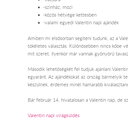
-színház, mozi
-közös hétvége kettesben
-valami egyedi Valentin napi ajándék
Amiben mi elsősorban segíteni tudunk, az a Val
tökéletes választás. Különösebben nincs kőbe vés
mit szeret. Ilyenkor már vannak gyönyörű tavasz
Második lehetőségkét fel tudjuk ajánlani Valenti
egyaránt. Az ajándékokat az ország bármelyik tel
készülnek, érdemes minél hamarabb kiválasztan
Bár február 14. hivatalosan a Valentin nap, de 
Valentin napi virágküldés