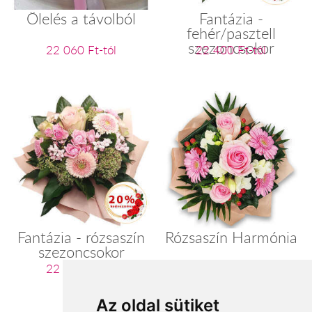
Ölelés a távolból
Fantázia -
fehér/pasztell
szezoncsokor
22 060 Ft-tól
22 400 Ft-tól
Fantázia - rózsaszín
Rózsaszín Harmónia
szezoncsokor
22 400 Ft-tól
23 060 Ft-tól
Az oldal sütiket