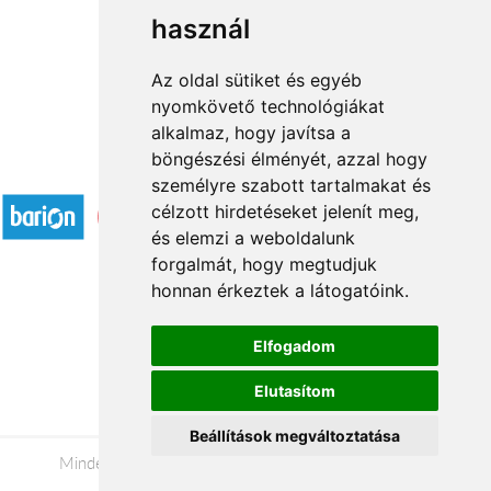
használ
1
2
3
...
5
6
→
Az oldal sütiket és egyéb
nyomkövető technológiákat
alkalmaz, hogy javítsa a
böngészési élményét, azzal hogy
Elfogadott fizetési módok
személyre szabott tartalmakat és
célzott hirdetéseket jelenít meg,
és elemzi a weboldalunk
forgalmát, hogy megtudjuk
honnan érkeztek a látogatóink.
Á.SZ.F.
Elfogadom
Impresszum
Elutasítom
Adatkezelési tájékoztató
Beállítások megváltoztatása
Minden jog fenntartva © 2026 |
+36 20 488-8362
|
www.viragkuldesveszprem.hu