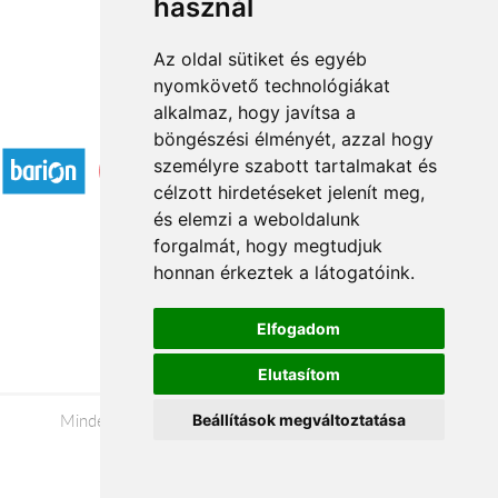
használ
Az oldal sütiket és egyéb
nyomkövető technológiákat
alkalmaz, hogy javítsa a
Elfogadott fizetési módok
böngészési élményét, azzal hogy
személyre szabott tartalmakat és
célzott hirdetéseket jelenít meg,
és elemzi a weboldalunk
forgalmát, hogy megtudjuk
honnan érkeztek a látogatóink.
Á.SZ.F.
Impresszum
Elfogadom
Adatkezelési tájékoztató
Elutasítom
Minden jog fenntartva © 2026 |
+36 20 488-8362
|
Beállítások megváltoztatása
www.viragkuldesveszprem.hu