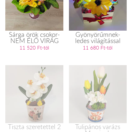
Sárga örök csokor-
Gyönyörűmnek-
NEM ÉLŐ VIRÁG
ledes világítással
11 520 Ft-tól
11 680 Ft-tól
Tiszta szeretettel 2
Tulipános varázs