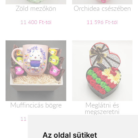
Zöld mezőkön
Orchidea csészében
11 400 Ft-tól
11 596 Ft-tól
Muffincicás bögre
Meglátni és
megszeretni
11 600 Ft-tól
11 720 Ft-tól
Az oldal sütiket