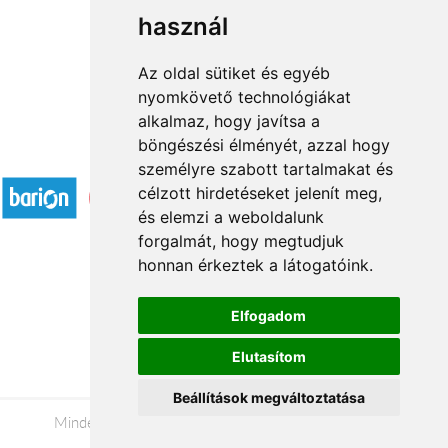
használ
1
2
→
Az oldal sütiket és egyéb
nyomkövető technológiákat
alkalmaz, hogy javítsa a
böngészési élményét, azzal hogy
Elfogadott fizetési módok
személyre szabott tartalmakat és
célzott hirdetéseket jelenít meg,
és elemzi a weboldalunk
forgalmát, hogy megtudjuk
honnan érkeztek a látogatóink.
Á.SZ.F.
Elfogadom
Impresszum
Elutasítom
Adatkezelési tájékoztató
Beállítások megváltoztatása
Minden jog fenntartva © 2026 |
+36 20 488-8362
|
www.viragkuldesveszprem.hu