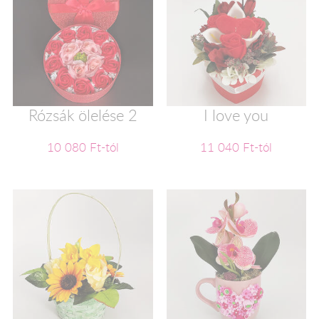
Rózsák ölelése 2
I love you
10 080 Ft-tól
11 040 Ft-tól