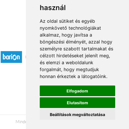
használ
1
2
→
Az oldal sütiket és egyéb
nyomkövető technológiákat
alkalmaz, hogy javítsa a
böngészési élményét, azzal hogy
Elfogadott fizetési módok
személyre szabott tartalmakat és
célzott hirdetéseket jelenít meg,
és elemzi a weboldalunk
forgalmát, hogy megtudjuk
honnan érkeztek a látogatóink.
Á.SZ.F.
Elfogadom
Impresszum
Elutasítom
Adatkezelési tájékoztató
Beállítások megváltoztatása
Minden jog fenntartva © 2026 |
+36 20 488-8362
|
www.viragkuldesveszprem.hu