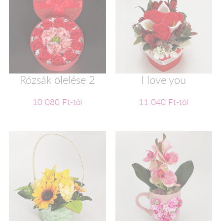
Rózsák ölelése 2
I love you
10 080 Ft-tól
11 040 Ft-tól