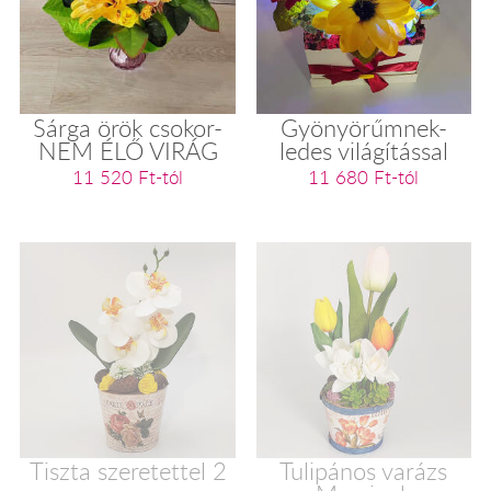
Sárga örök csokor-
Gyönyörűmnek-
NEM ÉLŐ VIRÁG
ledes világítással
11 520 Ft-tól
11 680 Ft-tól
Tiszta szeretettel 2
Tulipános varázs