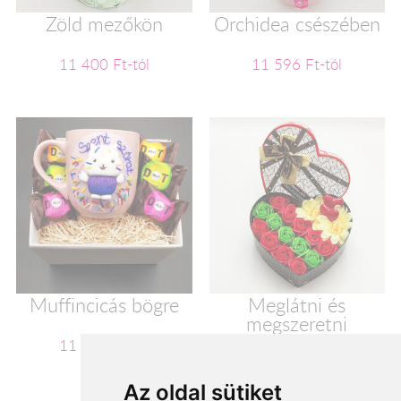
Zöld mezőkön
Orchidea csészében
11 400 Ft-tól
11 596 Ft-tól
Muffincicás bögre
Meglátni és
megszeretni
11 600 Ft-tól
11 720 Ft-tól
Az oldal sütiket