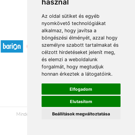
használ
Az oldal sütiket és egyéb
nyomkövető technológiákat
alkalmaz, hogy javítsa a
Elfogadott fizetési módok
böngészési élményét, azzal hogy
személyre szabott tartalmakat és
célzott hirdetéseket jelenít meg,
és elemzi a weboldalunk
forgalmát, hogy megtudjuk
honnan érkeztek a látogatóink.
Á.SZ.F.
Impresszum
Elfogadom
Adatkezelési tájékoztató
Elutasítom
Minden jog fenntartva © 2026 |
+36 20 488-8362
|
Beállítások megváltoztatása
www.viragkuldesveszprem.hu