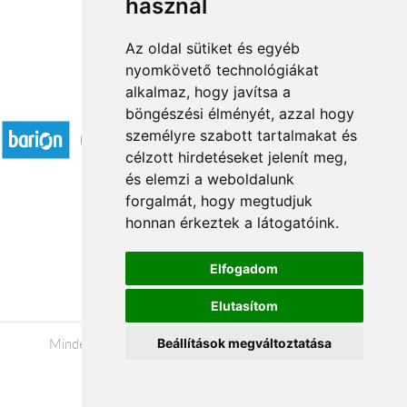
használ
Az oldal sütiket és egyéb
nyomkövető technológiákat
alkalmaz, hogy javítsa a
Elfogadott fizetési módok
böngészési élményét, azzal hogy
személyre szabott tartalmakat és
célzott hirdetéseket jelenít meg,
és elemzi a weboldalunk
forgalmát, hogy megtudjuk
honnan érkeztek a látogatóink.
Á.SZ.F.
Impresszum
Elfogadom
Adatkezelési tájékoztató
Elutasítom
Minden jog fenntartva © 2026 |
+36 20 488-8362
|
Beállítások megváltoztatása
www.viragkuldesveszprem.hu