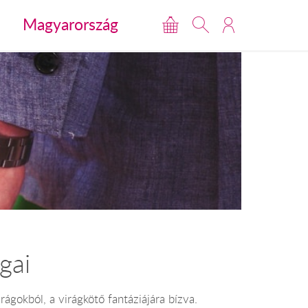
Magyarország
gai
ágokból, a virágkötő fantáziájára bízva.