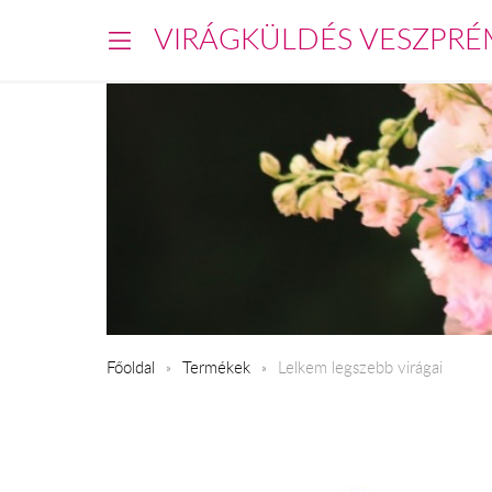
VIRÁGKÜLDÉS VESZPRÉ
Főoldal
Termékek
Lelkem legszebb virágai