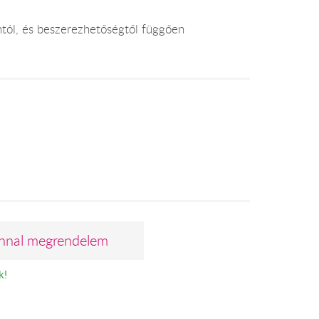
ontól, és beszerezhetőségtől függően
nnal megrendelem
k!