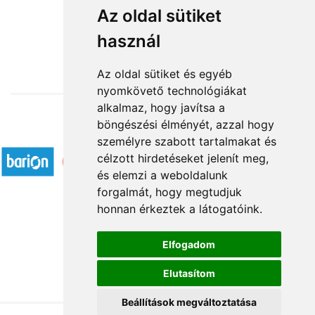
20 szál vörös rózsa
Az oldal sütiket
használ
55 200 Ft-tól
Az oldal sütiket és egyéb
nyomkövető technológiákat
alkalmaz, hogy javítsa a
böngészési élményét, azzal hogy
Elfogadott fizetési módok
személyre szabott tartalmakat és
célzott hirdetéseket jelenít meg,
és elemzi a weboldalunk
forgalmát, hogy megtudjuk
honnan érkeztek a látogatóink.
Á.SZ.F.
Elfogadom
Impresszum
Elutasítom
Adatkezelési tájékoztató
Beállítások megváltoztatása