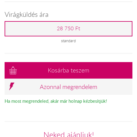
Virágküldés ára
28 750 Ft
standard
Kosárba teszem
Azonnal megrendelem
Ha most megrendeled, akár már holnap kézbesítjük!
Neked ajánljuk!