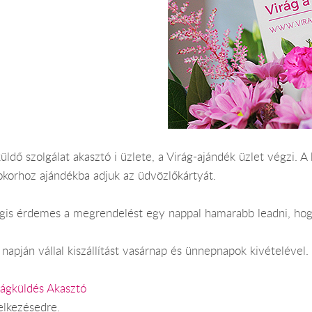
üldő szolgálat akasztó i üzlete, a Virág-ajándék üzlet végzi. A 
okorhoz ajándékba adjuk az üdvözlőkártyát.
Mégis érdemes a megrendelést egy nappal hamarabb leadni, hog
apján vállal kiszállítást vasárnap és ünnepnapok kivételével.
rágküldés Akasztó
elkezésedre.