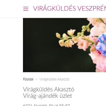
VIRÁGKÜLDÉS VESZPRÉ
Főoldal
Virágküldés Akasztó
Virágküldés Akasztó
Virág-ajándék üzlet
6221 Akasztó, Fő út 55-57.