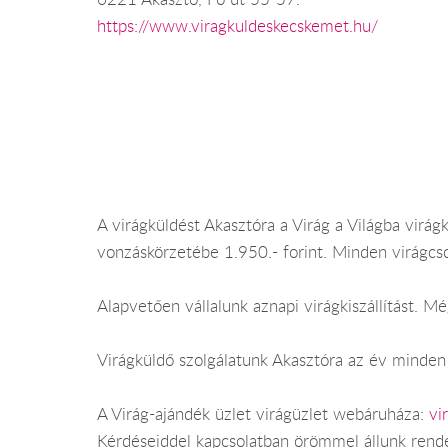
https://www.viragkuldeskecskemet.hu/
A virágküldést Akasztóra a Virág a Világba virágk
vonzáskörzetébe 1.950.- forint. Minden virágcs
Alapvetően vállalunk aznapi virágkiszállítást. 
Virágküldő szolgálatunk Akasztóra az év minden n
A Virág-ajándék üzlet virágüzlet webáruháza:
vi
Kérdéseiddel kapcsolatban örömmel állunk rend