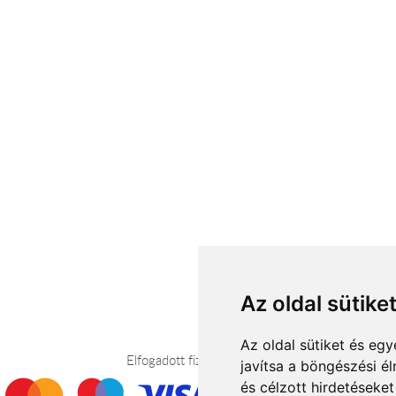
Az oldal sütike
Az oldal sütiket és e
Elfogadott fizetési módok
javítsa a böngészési é
és célzott hirdetéseket