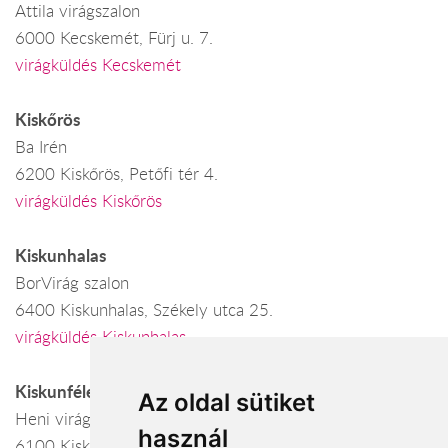
Attila virágszalon
6000 Kecskemét, Fürj u. 7.
virágküldés Kecskemét
Kiskőrös
Ba Irén
6200 Kiskőrös, Petőfi tér 4.
virágküldés Kiskőrös
Kiskunhalas
BorVirág szalon
6400 Kiskunhalas, Székely utca 25.
virágküldés Kiskunhalas
Kiskunfélegyháza
Az oldal sütiket
Heni virágszalon Kiskunfélegyháza TESCO
használ
6100 Kiskunfélegyháza, IX. körzet tanya 8.