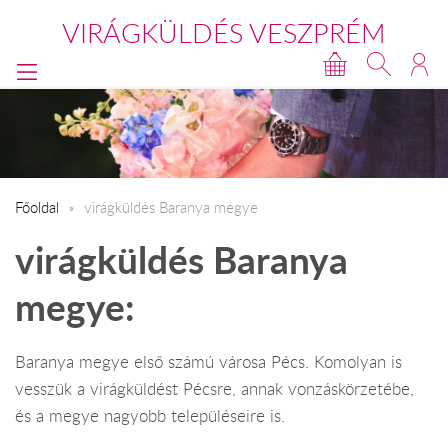
VIRÁGKÜLDÉS VESZPRÉM
Főoldal
virágküldés Baranya megye
virágküldés Baranya
megye:
Baranya megye első számú városa Pécs. Komolyan is
vesszük a virágküldést Pécsre, annak vonzáskörzetébe,
és a megye nagyobb településeire is.