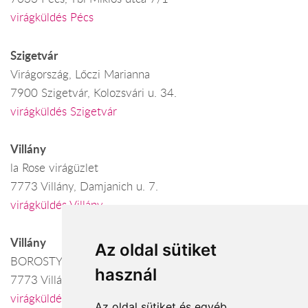
virágküldés Pécs
Szigetvár
Virágország, Lőczi Marianna
7900 Szigetvár, Kolozsvári u. 34.
virágküldés Szigetvár
Villány
la Rose virágüzlet
7773 Villány, Damjanich u. 7.
virágküldés Villány
Villány
Az oldal sütiket
BOROSTYÁN VIRÁGÜZLET
használ
7773 Villány, Baross G.u. 21.
virágküldés Villány
Az oldal sütiket és egyéb