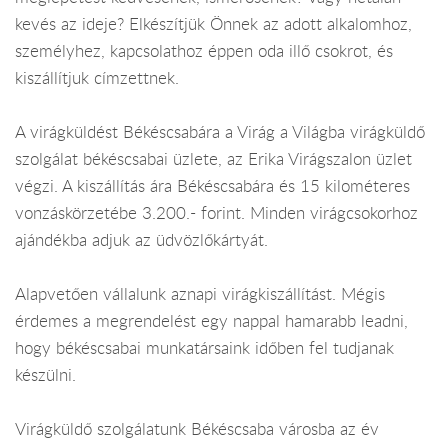
kevés az ideje? Elkészítjük Önnek az adott alkalomhoz,
személyhez, kapcsolathoz éppen oda illő csokrot, és
kiszállítjuk címzettnek.
A virágküldést Békéscsabára a Virág a Világba virágküldő
szolgálat békéscsabai üzlete, az Erika Virágszalon üzlet
végzi. A kiszállítás ára Békéscsabára és 15 kilométeres
vonzáskörzetébe 3.200.- forint. Minden virágcsokorhoz
ajándékba adjuk az üdvözlőkártyát.
Alapvetően vállalunk aznapi virágkiszállítást. Mégis
érdemes a megrendelést egy nappal hamarabb leadni,
hogy békéscsabai munkatársaink időben fel tudjanak
készülni.
Virágküldő szolgálatunk Békéscsaba városba az év