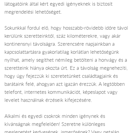
látogatóink által kért egyedi igényeknek is biztosít
megrendelési lehetőséget.
Sokunkkal fordul elő, hogy hosszabb-rövidebb időre távol
kerülünk szeretteinktől, száz kilométerekre, vagy akár
kontinensnyi távolságra. Szerencsére napjainkban a
kapcsolattartásra gyakorlatilag korlátlan lehetőségünk
nyílhat, amely segíthet némileg betölteni a honvágy és a
szeretteink hiánya okozta űrt. Ez a távolság megnehezíti,
hogy úgy fejezzük ki szeretetünket családtagjaink és
barátaink felé, ahogyan azt igazán érezzük. A legtöbben
telefont, internetes kommunikációt, képeslapot vagy
levelet használnak érzéseik kifejezésére.
Alkalmi és egyedi csokrok minden igénynek és
kívánságnak megfelelően! Szeretne különleges
meglepetést kedvesének, ismerősének? Vagy netalán