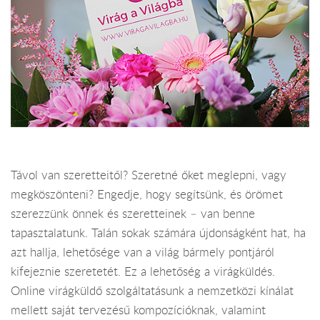
Távol van szeretteitől? Szeretné őket meglepni, vagy
megköszönteni? Engedje, hogy segítsünk, és örömet
szerezzünk önnek és szeretteinek – van benne
tapasztalatunk. Talán sokak számára újdonságként hat, ha
azt hallja, lehetősége van a világ bármely pontjáról
kifejeznie szeretetét. Ez a lehetőség a virágküldés.
Online virágküldő szolgáltatásunk a nemzetközi kínálat
mellett saját tervezésű kompozícióknak, valamint