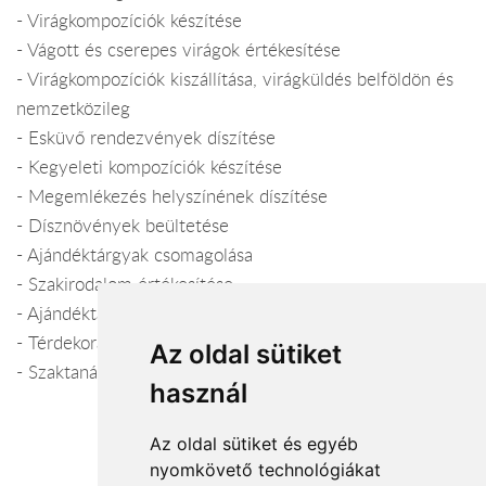
- Virágkompozíciók készítése
- Vágott és cserepes virágok értékesítése
- Virágkompozíciók kiszállítása, virágküldés belföldön és
nemzetközileg
- Esküvő rendezvények díszítése
- Kegyeleti kompozíciók készítése
- Megemlékezés helyszínének díszítése
- Dísznövények beültetése
- Ajándéktárgyak csomagolása
- Szakirodalom értékesítése
- Ajándéktárgyak, kiegészítők forgalmazása
- Térdekoráció
Az oldal sütiket
- Szaktanácsadás
használ
Az oldal sütiket és egyéb
nyomkövető technológiákat