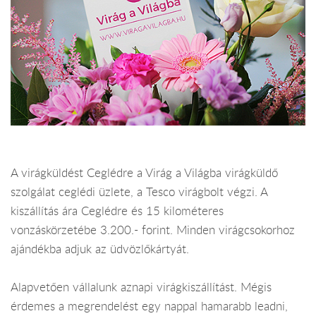
A virágküldést Ceglédre a Virág a Világba virágküldő
szolgálat ceglédi üzlete, a Tesco virágbolt végzi. A
kiszállítás ára Ceglédre és 15 kilométeres
vonzáskörzetébe 3.200.- forint. Minden virágcsokorhoz
ajándékba adjuk az üdvözlőkártyát.
Alapvetően vállalunk aznapi virágkiszállítást. Mégis
érdemes a megrendelést egy nappal hamarabb leadni,