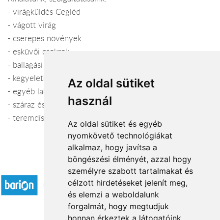
- virágküldés Cegléd
- vágott virág
- cserepes növények
- esküvői csokrok
- ballagási csokrok
- kegyeleti koszorúk
Az oldal sütiket
- egyéb lakásdekorációs kellékek, kaspók
használ
- száraz és művirágok
- teremdíszítés, templomdíszítés
Az oldal sütiket és egyéb
nyomkövető technológiákat
alkalmaz, hogy javítsa a
böngészési élményét, azzal hogy
Elfogadott fizetési módok
személyre szabott tartalmakat és
célzott hirdetéseket jelenít meg,
és elemzi a weboldalunk
forgalmát, hogy megtudjuk
honnan érkeztek a látogatóink.