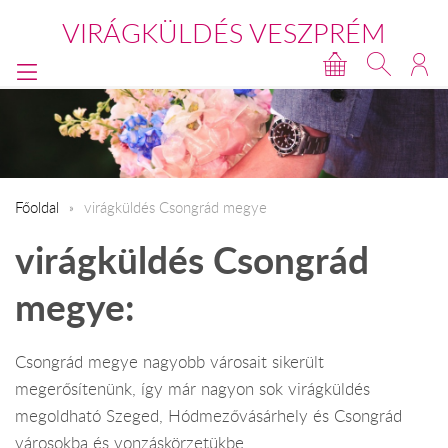
VIRÁGKÜLDÉS VESZPRÉM
Főoldal
virágküldés Csongrád megye
virágküldés Csongrád
megye:
Csongrád megye nagyobb városait sikerült
megerősítenünk, így már nagyon sok virágküldés
megoldható Szeged, Hódmezővásárhely és Csongrád
városokba és vonzáskörzetükbe.