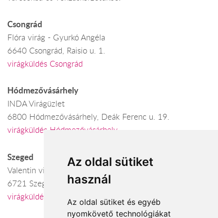
Csongrád
Flóra virág - Gyurkó Angéla
6640 Csongrád, Raisio u. 1.
virágküldés Csongrád
Hódmezővásárhely
INDA Virágüzlet
6800 Hódmezővásárhely, Deák Ferenc u. 19.
virágküldés Hódmezővásárhely
Szeged
Az oldal sütiket
Valentin virág
használ
6721 Szeged, Zárda utca 6.
virágküldés Szeged
Az oldal sütiket és egyéb
nyomkövető technológiákat