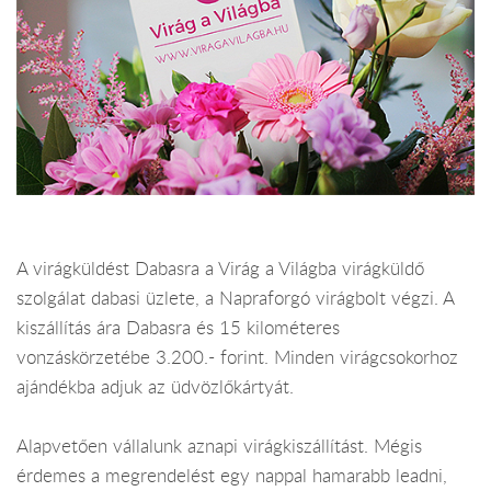
A virágküldést Dabasra a Virág a Világba virágküldő
szolgálat dabasi üzlete, a Napraforgó virágbolt végzi. A
kiszállítás ára Dabasra és 15 kilométeres
vonzáskörzetébe 3.200.- forint. Minden virágcsokorhoz
ajándékba adjuk az üdvözlőkártyát.
Alapvetően vállalunk aznapi virágkiszállítást. Mégis
érdemes a megrendelést egy nappal hamarabb leadni,