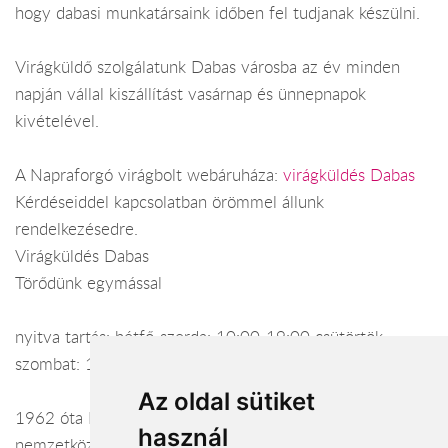
hogy dabasi munkatársaink időben fel tudjanak készülni.
Virágküldő szolgálatunk Dabas városba az év minden
napján vállal kiszállítást vasárnap és ünnepnapok
kivételével.
A Napraforgó virágbolt webáruháza:
virágküldés Dabas
Kérdéseiddel kapcsolatban örömmel állunk
rendelkezésedre.
Virágküldés Dabas
Törődünk egymással
nyitva tartás: hétfő-szerda: 10:00-19:00 csütörtök-
szombat: 10:00-20:00 vasárnap: 10:00-18:00
Az oldal sütiket
1962 óta Lakatosék virágai Önökért! Belföldi és
használ
nemzetközi virágküldés. (csokrok, kosarak, tálak,