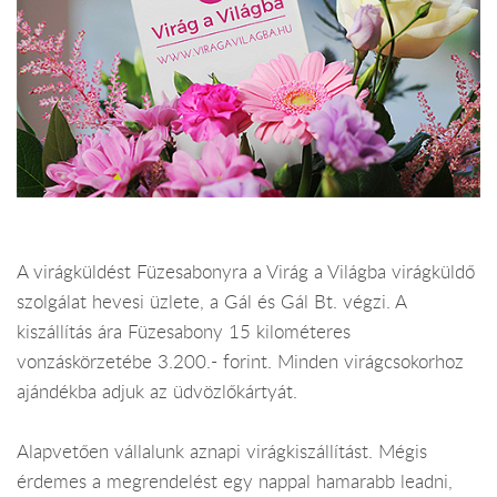
A virágküldést Füzesabonyra a Virág a Világba virágküldő
szolgálat hevesi üzlete, a Gál és Gál Bt. végzi. A
kiszállítás ára Füzesabony 15 kilométeres
vonzáskörzetébe 3.200.- forint. Minden virágcsokorhoz
ajándékba adjuk az üdvözlőkártyát.
Alapvetően vállalunk aznapi virágkiszállítást. Mégis
érdemes a megrendelést egy nappal hamarabb leadni,