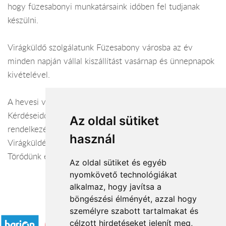
hogy füzesabonyi munkatársaink időben fel tudjanak
készülni.
Virágküldő szolgálatunk Füzesabony városba az év
minden napján vállal kiszállítást vasárnap és ünnepnapok
kivételével.
A hevesi virágüzlet webáruháza:
virágküldés Füzesabony
Kérdéseiddel kapcsolatban örömmel állunk
Az oldal sütiket
rendelkezésedre.
használ
Virágküldés Füzesabony
Törődünk egymással
Az oldal sütiket és egyéb
nyomkövető technológiákat
alkalmaz, hogy javítsa a
böngészési élményét, azzal hogy
Elfogadott fizetési módok
személyre szabott tartalmakat és
célzott hirdetéseket jelenít meg,