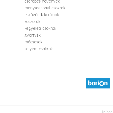
cserepes növények
menyasszonyi csokrok
esküvői dekorációk
koszorúk
kegyeleti csokrok
gyertyák
mécsesek
selyem csokrok
Minden