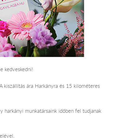
ne kedveskedni!
 A kiszállítás ára Harkányra és 15 kilométeres
gy harkányi munkatársaink időben fel tudjanak
elével.