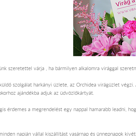
nk szeretettel várja , ha bármilyen alkalomra virággal szeret
küldő szolgálat harkányi üzlete, az Orchidea virágüzlet végzi.
okorhoz ajándékba adjuk az üdvözlőkártyát.
 Mégis érdemes a megrendelést egy nappal hamarabb leadni, ho
inden napján vállal kiszállítást vasárnap és ünnepnapok kivét