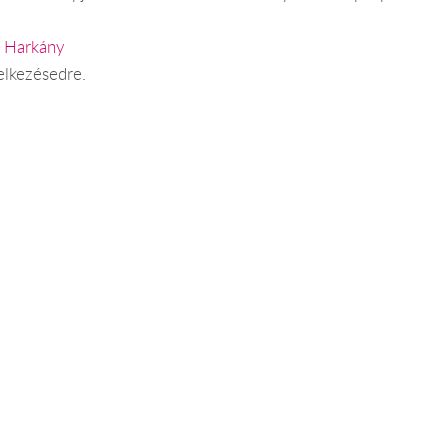
s Harkány
elkezésedre.