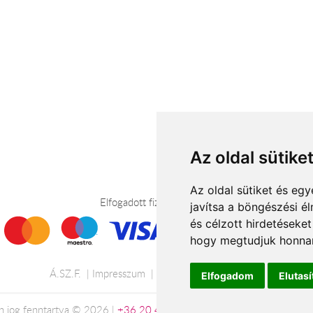
Az oldal sütike
Az oldal sütiket és e
Elfogadott fizetési módok
javítsa a böngészési é
és célzott hirdetéseket
hogy megtudjuk honnan
Á.SZ.F.
Impresszum
Adatkezelési tájékoztató
Elfogadom
Elutas
 jog fenntartva © 2026 |
+36 20 488-8362
| www.viragkuldesveszp