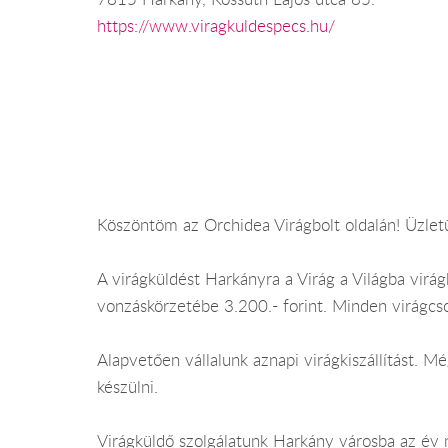
https://www.viragkuldespecs.hu/
Köszöntöm az Orchidea Virágbolt oldalán! Üzletü
A virágküldést Harkányra a Virág a Világba virág
vonzáskörzetébe 3.200.- forint. Minden virágcs
Alapvetően vállalunk aznapi virágkiszállítást.
készülni.
Virágküldő szolgálatunk Harkány városba az év m