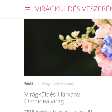
VIRÁGKÜLDÉS VESZPRÉ
Főoldal
Virágküldés Harkány
Virágküldés Harkány
Orchidea virág
7815 Harkány, Kossuth Lajos utca 85.