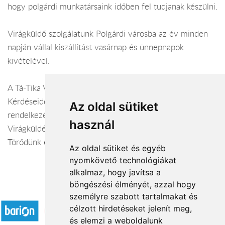
hogy polgárdi munkatársaink időben fel tudjanak készülni.
Virágküldő szolgálatunk Polgárdi városba az év minden
napján vállal kiszállítást vasárnap és ünnepnapok
kivételével.
A Tá-Tika Virágbolt webáruháza:
virágküldés Polgárd
i
Kérdéseiddel kapcsolatban örömmel állunk
Az oldal sütiket
rendelkezésedre.
használ
Virágküldés Polgárdi
Törődünk egymással
Az oldal sütiket és egyéb
nyomkövető technológiákat
alkalmaz, hogy javítsa a
böngészési élményét, azzal hogy
Elfogadott fizetési módok
személyre szabott tartalmakat és
célzott hirdetéseket jelenít meg,
és elemzi a weboldalunk