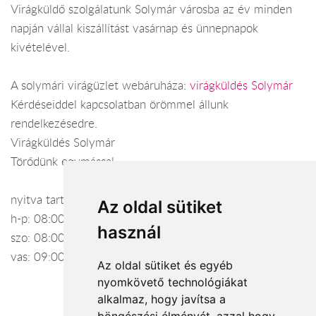
Virágküldő szolgálatunk Solymár városba az év minden
napján vállal kiszállítást vasárnap és ünnepnapok
kivételével.
A solymári virágüzlet webáruháza:
virágküldés Solymár
Kérdéseiddel kapcsolatban örömmel állunk
rendelkezésedre.
Virágküldés Solymár
Törődünk egymással
nyitva tartás:
Az oldal sütiket
h-p: 08:00-20:00
használ
szo: 08:00-20:00
vas: 09:00-16:00
Az oldal sütiket és egyéb
nyomkövető technológiákat
alkalmaz, hogy javítsa a