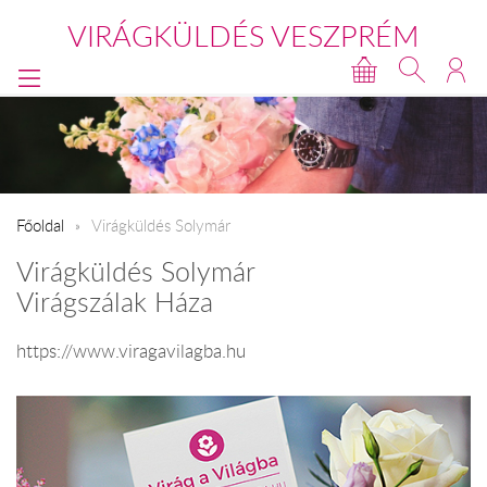
VIRÁGKÜLDÉS VESZPRÉM
Főoldal
Virágküldés Solymár
Virágküldés Solymár
Virágszálak Háza
https://www.viragavilagba.hu