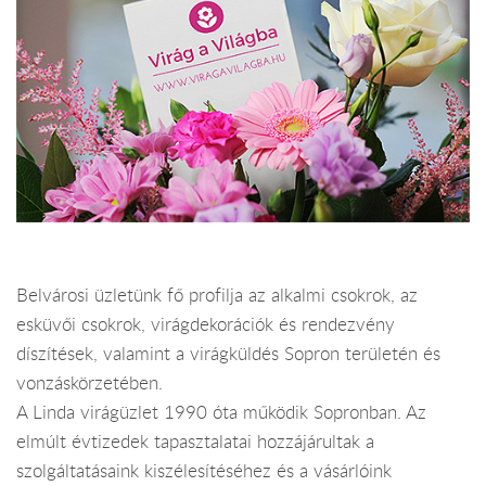
Belvárosi üzletünk fő profilja az alkalmi csokrok, az
esküvői csokrok, virágdekorációk és rendezvény
díszítések, valamint a virágküldés Sopron területén és
vonzáskörzetében.
A Linda virágüzlet 1990 óta működik Sopronban. Az
elmúlt évtizedek tapasztalatai hozzájárultak a
szolgáltatásaink kiszélesítéséhez és a vásárlóink