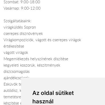
Szombat: 9:00-18:00
Vasárnap: 9:00-12:00
Szolgáltatásaink:
virágküldés Sopron
cserepes dísznövények
Virágkompozíciók, vágott és cserepes virágok
értékesítése
vágott virágok
Megemlékezés helyszínének díszítése
kegyeleti koszorúk, készítmények
díszcsomagolás
ajándékcsokrok
Esküvők teljes körű dekorálása: menyasszonyi csokor,
autódísz, koszorúslány és dobó csokor, kitűző.
Az oldal sütiket
temetésre koszorúk, sírcsokrok, urna- és koporsódíszek
használ
készítése és kiszállítása.