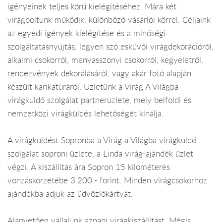
igényeinek teljes körű kielégítéséhez. Mára két
virágboltunk működik, különböző vásárlói körrel. Céljaink
az egyedi igények kielégítése és a minőségi
szolgáltatásnyújtás, legyen szó esküvői virágdekorációról,
alkalmi csokorról, menyasszonyi csokorról, kegyeletről,
rendezvények dekorálásáról, vagy akár fotó alapján
készült karikatúráról. Üzletünk a Virág A Világba
virágküldő szolgálat partnerüzlete, mely belföldi és
nemzetközi virágküldés lehetőségét kínálja.
A virágküldést Sopronba a Virág a Világba virágküldő
szolgálat soproni üzlete, a Linda virág-ajándék üzlet
végzi. A kiszállítás ára Sopron 15 kilométeres
vonzáskörzetébe 3.200.- forint. Minden virágcsokorhoz
ajándékba adjuk az üdvözlőkártyát.
Alapvetően vállalunk aznapi virágkiszállítást. Mégis