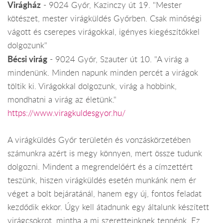
Virágház
- 9024 Győr, Kazinczy út 19. "Mester
kötészet, mester virágküldés Győrben. Csak minőségi
vágott és cserepes virágokkal, igényes kiegészítőkkel
dolgozunk"
Bécsi virág
- 9024 Győr, Szauter út 10. "A virág a
mindenünk. Minden napunk minden percét a virágok
töltik ki. Virágokkal dolgozunk, virág a hobbink,
mondhatni a virág az életünk."
https://www.viragkuldesgyor.hu/
A virágküldés Győr területén és vonzáskörzetében
számunkra azért is megy könnyen, mert össze tudunk
dolgozni. Mindent a megrendelőért és a címzettért
teszünk, hiszen virágküldés esetén munkánk nem ér
véget a bolt bejáratánál, hanem egy új, fontos feladat
kezdődik ekkor. Úgy kell átadnunk egy általunk készített
virágcsokrot, mintha a mi szeretteinknek tennénk. Ez