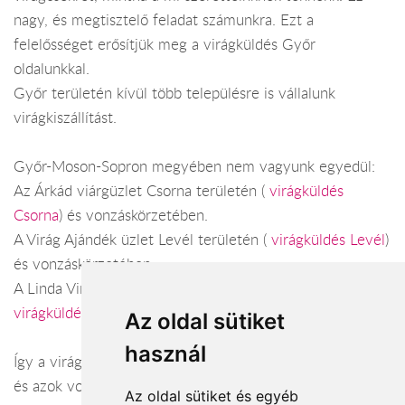
nagy, és megtisztelő feladat számunkra. Ezt a
felelősséget erősítjük meg a virágküldés Győr
oldalunkkal.
Győr területén kívül több településre is vállalunk
virágkiszállítást.
Győr-Moson-Sopron megyében nem vagyunk egyedül:
Az Árkád viárgüzlet Csorna területén (
virágküldés
Csorna
) és vonzáskörzetében.
A Virág Ajándék üzlet Levél területén (
virágküldés Levél
)
és vonzáskörzetében.
A Linda Virág Anádnék üzlet Sopron területén (
virágküldés Sopron
) és vonzáskörzetében.
Az oldal sütiket
használ
Így a virágküldés Győr-Moson-Sopron megye városaiban
és azok vonzáskörzetében is gond nélkül megoldható.
Az oldal sütiket és egyéb