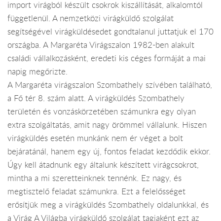
import virágból készült csokrok kiszállítását, alkalomtól
függetlenül. A nemzetközi virágküldő szolgálat
segítségével virágküldésedet gondtalanul juttatjuk el 170
országba. A Margaréta Virágszalon 1982-ben alakult
családi vállalkozásként, eredeti kis céges formáját a mai
napig megőrizte.
A Margaréta virágszalon Szombathely szívében található,
a Fő tér 8. szám alatt. A virágküldés Szombathely
területén és vonzáskörzetében számunkra egy olyan
extra szolgáltatás, amit nagy örömmel vállalunk. Hiszen
virágküldés esetén munkánk nem ér véget a bolt
bejáratánál, hanem egy új, fontos feladat kezdődik ekkor.
Úgy kell átadnunk egy általunk készített virágcsokrot,
mintha a mi szeretteinknek tennénk. Ez nagy, és
megtisztelő feladat számunkra. Ezt a felelősséget
erősítjük meg a virágküldés Szombathely oldalunkkal, és
a Virág A Világba virágküldő szolgálat tagjaként ezt az