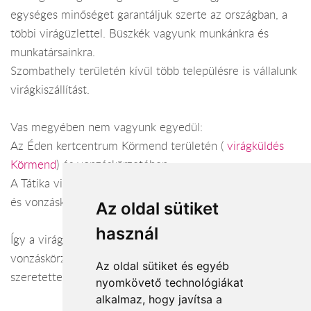
egységes minőséget garantáljuk szerte az országban, a
többi virágüzlettel. Büszkék vagyunk munkánkra és
munkatársainkra.
Szombathely területén kívül több településre is vállalunk
virágkiszállítást.
Vas megyében nem vagyunk egyedül:
Az Éden kertcentrum Körmend területén (
virágküldés
Körmend
) és vonzáskörzetében.
A Tátika virágbolt Sárvár területén (
virágküldés Sárvár
)
és vonzáskörzetében.
Az oldal sütiket
használ
Így a virágküldés Vas megye városaiban és azok
vonzáskörzetében is gond nélkül megoldható. Várjuk
Az oldal sütiket és egyéb
szeretettel webáruházunkban!
nyomkövető technológiákat
alkalmaz, hogy javítsa a