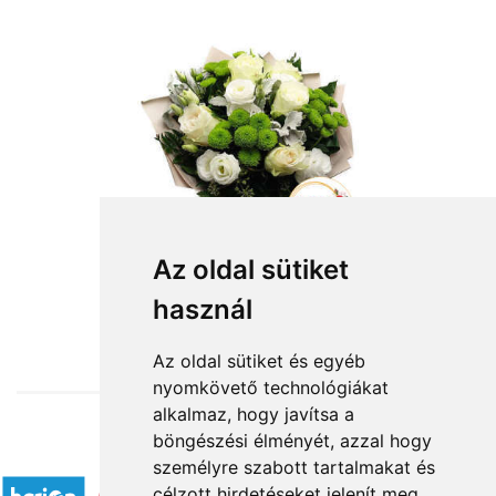
Az oldal sütiket
használ
from HUF22,400
Az oldal sütiket és egyéb
nyomkövető technológiákat
alkalmaz, hogy javítsa a
böngészési élményét, azzal hogy
Accepted payment methods
személyre szabott tartalmakat és
célzott hirdetéseket jelenít meg,