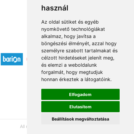
használ
1
2
3
...
33
34
→
Az oldal sütiket és egyéb
nyomkövető technológiákat
alkalmaz, hogy javítsa a
böngészési élményét, azzal hogy
Accepted payment methods
személyre szabott tartalmakat és
célzott hirdetéseket jelenít meg,
és elemzi a weboldalunk
forgalmát, hogy megtudjuk
honnan érkeztek a látogatóink.
Á.SZ.F.
Elfogadom
Impresszum
Elutasítom
Adatkezelési tájékoztató
Beállítások megváltoztatása
All rights reserved © 2026 |
+36 20 488-8362
|
www.viragkuldesveszprem.hu