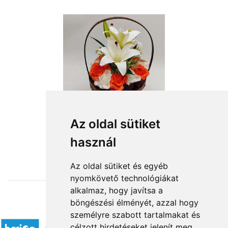
Az oldal sütiket
használ
from HUF16,320
Az oldal sütiket és egyéb
nyomkövető technológiákat
alkalmaz, hogy javítsa a
böngészési élményét, azzal hogy
Accepted payment methods
személyre szabott tartalmakat és
célzott hirdetéseket jelenít meg,