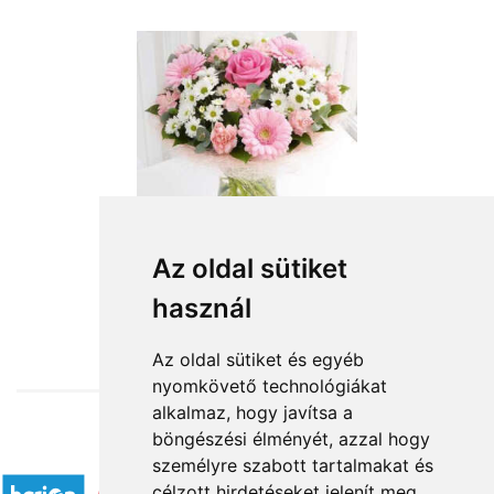
Az oldal sütiket
használ
from HUF26,720
Az oldal sütiket és egyéb
nyomkövető technológiákat
alkalmaz, hogy javítsa a
böngészési élményét, azzal hogy
Accepted payment methods
személyre szabott tartalmakat és
célzott hirdetéseket jelenít meg,