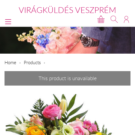
VIRÁGKÜLDÉS VESZPRÉM
Home
Products
This product is unavailable