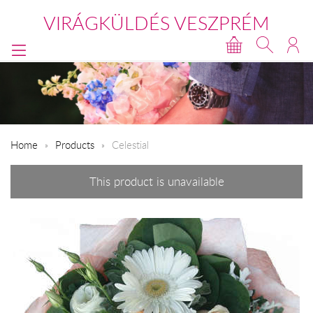
VIRÁGKÜLDÉS VESZPRÉM
Home
Products
Celestial
This product is unavailable