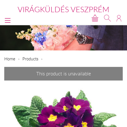
VIRÁGKÜLDÉS VESZPRÉM
Home
Products
This product is unavailable