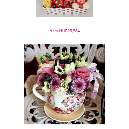
from HUF15,584